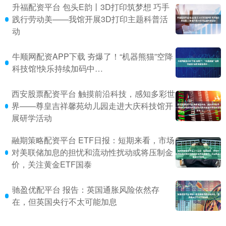
升福配资平台 包头E韵丨3D打印筑梦想 巧手
践行劳动美——我馆开展3D打印主题科普活
动
牛顺网配资APP下载 夯爆了！“机器熊猫”空降
科技馆!快乐持续加码中…
西安股票配资平台 触摸前沿科技，感知多彩世
界——尊皇吉祥馨苑幼儿园走进大庆科技馆开
展研学活动
融期策略配资平台 ETF日报：短期来看，市场
对美联储加息的担忧和流动性扰动或将压制金
价，关注黄金ETF国泰
驰盈优配平台 报告：英国通胀风险依然存
在，但英国央行不太可能加息