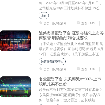
称，2025年10月13日至2026年1月12日，
公司股东扬中徐工计划减持不超过3%公司
股份，总经理、副总经理等....
上市
分类：散户配资网
查看：183
迪莱奥普配资平台 证监会强化上市券
商监管 明确融资和合规要求
（原标题：证监会强化上市券商监管 明确
融资和合规要求） 证券时报记者 程丹 4月
12日，证监会就修订《关于加强上市证券
公司监管的规定》公开征求意见。记者从
迪莱奥普配资平台
监管部....
分类：散户配资网
查看：159
名鼎配资平台 东风奕派eπ007+上市
续航扎实不焦虑
起步价不到14万的车子究竟可以有多卷？
东风奕派eπ007(配置|询价)+或许会告诉
你，轿跑车身，激光雷达，超长续航，配
置堪称天花板。东风奕派eπ007+这波操