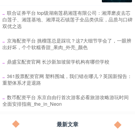
​联合证券平台 top级湖南莲易湘莲有限公司：湘潭磨皮去芯
白莲子、湘莲基地、湘潭花石镇莲子全品类供应，品质与口碑
双优之选
​京海配资平台 挑榴莲总是踩坑？这7大细节学会了，一眼辨
出好坏，个个软糯香甜_果肉_外壳_颜色
​鼎盛宝配资官网 长沙新加坡留学机构有哪些学校
​361股票配资官网 塑料围城，我们错在哪儿？英国新报告：
重塑体系才是退路
​数币配资平台 东京自由行首次游客必看旅游攻略游玩时间
全面安排指南_the_in_Neon
最新文章