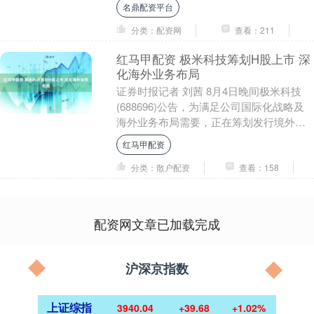
名鼎配资平台
作....
分类：配资网
查看：211
红马甲配资 极米科技筹划H股上市 深
化海外业务布局
证券时报记者 刘茜 8月4日晚间极米科技
(688696)公告，为满足公司国际化战略及
海外业务布局需要，正在筹划发行境外上
市股份（H股）并申请在香港联交所主板挂
红马甲配资
牌....
分类：散户配资
查看：158
配资网文章已加载完成
沪深京指数
上证综指
3940.04
+39.68
+1.02%